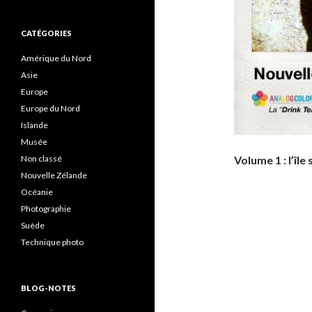
CATÉGORIES
Amérique du Nord
Asie
Europe
Europe du Nord
Islande
Musée
Non classé
Volume 1 : l’île
Nouvelle Zélande
Océanie
Photographie
Suède
Technique photo
BLOG-NOTES