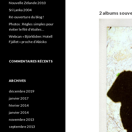
c
Nouvelle Zélande 2010
h
Sri Lanka 2004
2 albums souve
e
Ré-ouverture du blog !
r
Photos : Règles simples pour
:
éviter le filé d’étoiles…
Webcan « Björkliden: Hotell
Fjället » proche d’Abisko
COMMENTAIRES RÉCENTS
ARCHIVES
décembre 2019
janvier 2017
février 2014
janvier 2014
novembre 2013
septembre 2013