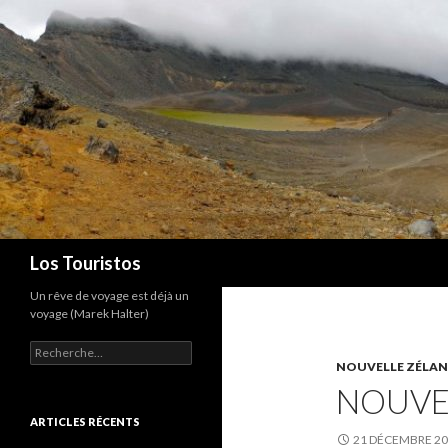
Recherche
Los Touristos
Un rêve de voyage est déjà un
voyage (Marek Halter)
R
NOUVELLE ZÉLAN
e
c
NOUVE
h
e
ARTICLES RÉCENTS
r
21 DÉCEMBRE 2