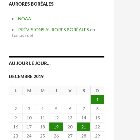
AURORES BORÉALES
NOAA
PRÉVISIONS AURORES BORÉALES
en
temps réel
AU JOUR LE JOUR…
DÉCEMBRE 2019
L
M
M
J
V
S
D
1
2
3
4
5
6
7
8
9
10
11
12
13
14
15
16
17
18
19
20
21
22
23
24
25
26
27
28
29