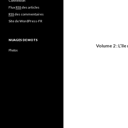
Connexion
Flux
RSS
des articles
RSS
des commentaires
Site de WordPress-FR
NUAGES DE MOTS
Volume 2 : L’île
Photos