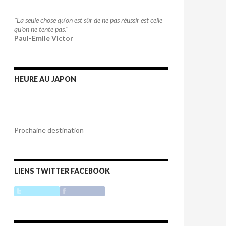
"La seule chose qu'on est sûr de ne pas réussir est celle
qu'on ne tente pas."
Paul-Emile Victor
HEURE AU JAPON
Prochaine destination
LIENS TWITTER FACEBOOK